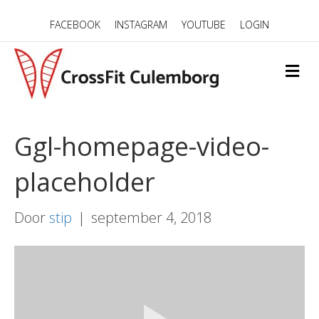
FACEBOOK
INSTAGRAM
YOUTUBE
LOGIN
M
E
N
U
Ggl-homepage-video-
placeholder
Door
stip
|
september 4, 2018