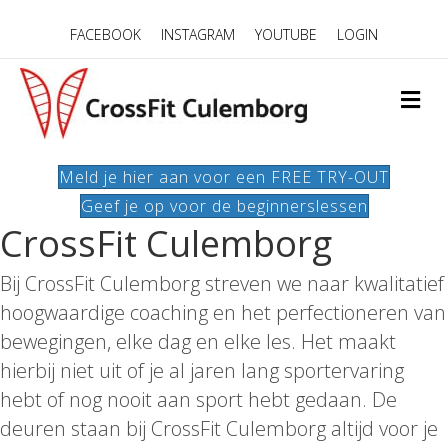
FACEBOOK
INSTAGRAM
YOUTUBE
LOGIN
ME
Meld je hier aan voor een FREE TRY-OUT
Geef je op voor de beginnerslessen
CrossFit Culemborg
Bij CrossFit Culemborg streven we naar kwalitatief
hoogwaardige coaching en het perfectioneren van
bewegingen, elke dag en elke les. Het maakt
hierbij niet uit of je al jaren lang sportervaring
hebt of nog nooit aan sport hebt gedaan. De
deuren staan bij CrossFit Culemborg altijd voor je