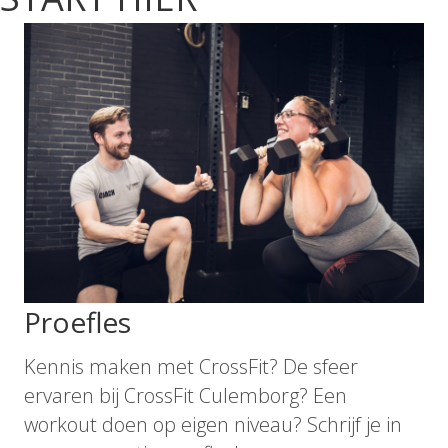
Proefles
Kennis maken met CrossFit? De sfeer
ervaren bij CrossFit Culemborg? Een
workout doen op eigen niveau? Schrijf je in