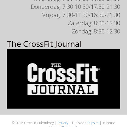
Donderdag: 7:30-10:30/17:30-21:30
Vrijdag: 7:30-11:30/16:30-21:30
Zaterdag: 8:00-13:30
Zondag: 8:30-12:30
The CrossFit Journal
© 2016 CrossFit Culemborg |
Privacy
| Dit is een
Stipsite
| In-house