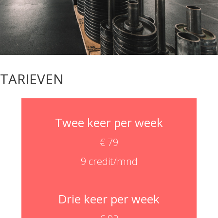
TARIEVEN
Twee keer per week
€ 79
9 credit/mnd
Drie keer per week