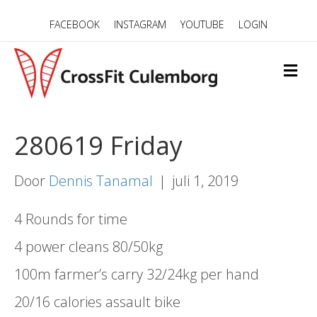
FACEBOOK
INSTAGRAM
YOUTUBE
LOGIN
M
E
N
U
280619 Friday
Door
Dennis Tanamal
|
juli 1, 2019
4 Rounds for time
4 power cleans 80/50kg
100m farmer’s carry 32/24kg per hand
20/16 calories assault bike