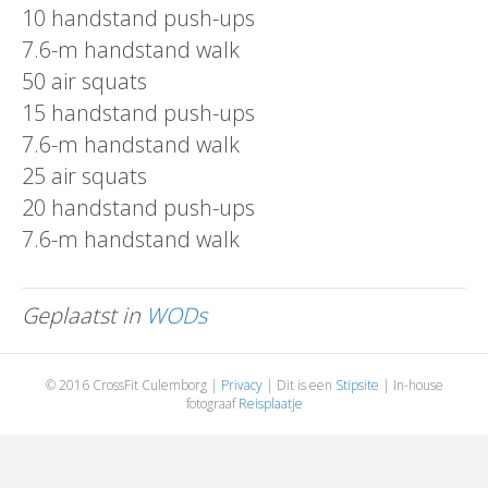
10 handstand push-ups
7.6-m handstand walk
50 air squats
15 handstand push-ups
7.6-m handstand walk
25 air squats
20 handstand push-ups
7.6-m handstand walk
Geplaatst in
WODs
© 2016 CrossFit Culemborg |
Privacy
| Dit is een
Stipsite
| In-house
fotograaf
Reisplaatje