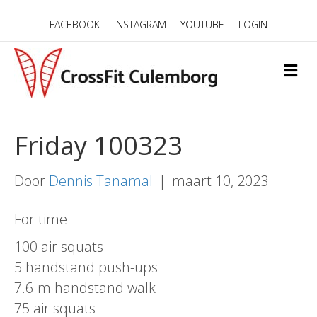
FACEBOOK
INSTAGRAM
YOUTUBE
LOGIN
M
E
N
U
Friday 100323
Door
Dennis Tanamal
|
maart 10, 2023
For time
100 air squats
5 handstand push-ups
7.6-m handstand walk
75 air squats