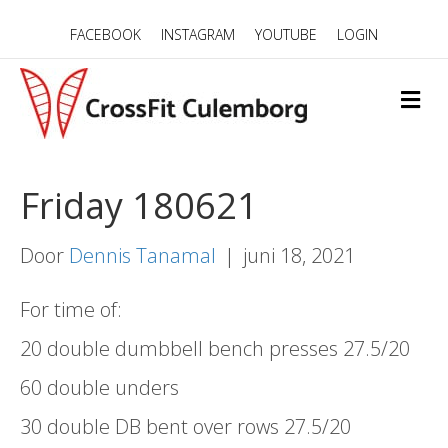
FACEBOOK
INSTAGRAM
YOUTUBE
LOGIN
M
E
N
U
Friday 180621
Door
Dennis Tanamal
|
juni 18, 2021
For time of:
20 double dumbbell bench presses 27.5/20
60 double unders
30 double DB bent over rows 27.5/20