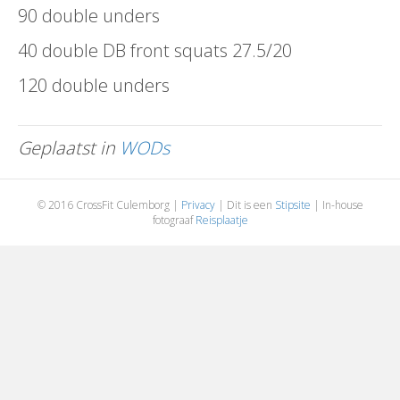
90 double unders
40 double DB front squats 27.5/20
120 double unders
Geplaatst in
WODs
© 2016 CrossFit Culemborg |
Privacy
| Dit is een
Stipsite
| In-house
fotograaf
Reisplaatje