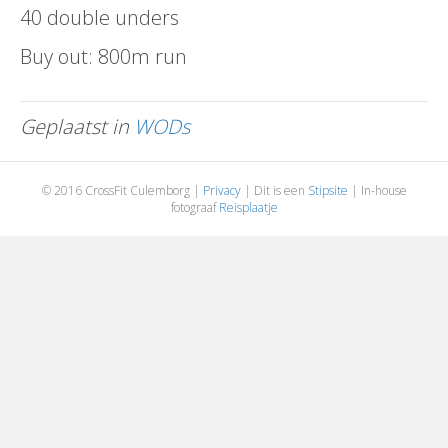
40 double unders
Buy out: 800m run
Geplaatst in
WODs
© 2016 CrossFit Culemborg |
Privacy
| Dit is een
Stipsite
| In-house
fotograaf
Reisplaatje