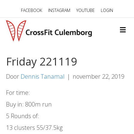
FACEBOOK
INSTAGRAM
YOUTUBE
LOGIN
M
E
N
U
Friday 221119
Door
Dennis Tanamal
|
november 22, 2019
For time:
Buy in: 800m run
5 Rounds of:
13 clusters 55/37.5kg