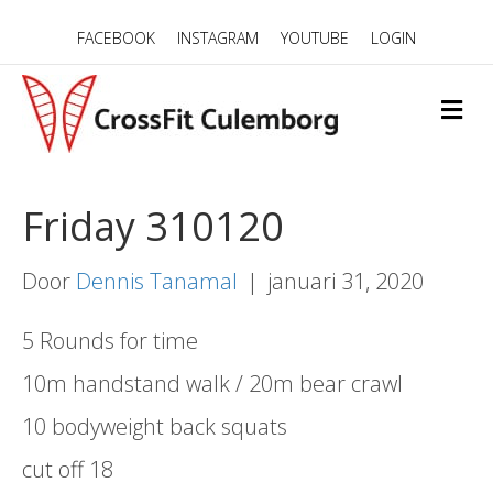
FACEBOOK
INSTAGRAM
YOUTUBE
LOGIN
M
E
N
U
Friday 310120
Door
Dennis Tanamal
|
januari 31, 2020
5 Rounds for time
10m handstand walk / 20m bear crawl
10 bodyweight back squats
cut off 18