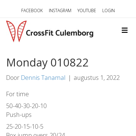
FACEBOOK
INSTAGRAM
YOUTUBE
LOGIN
M
E
N
U
Monday 010822
Door
Dennis Tanamal
|
augustus 1, 2022
For time
50-40-30-20-10
Push-ups
25-20-15-10-5
Box jump overs 20/24