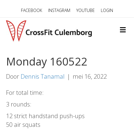
FACEBOOK
INSTAGRAM
YOUTUBE
LOGIN
M
E
N
U
Monday 160522
Door
Dennis Tanamal
|
mei 16, 2022
For total time:
3 rounds:
12 strict handstand push-ups
50 air squats