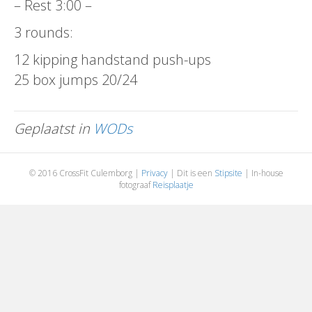
– Rest 3:00 –
3 rounds:
12 kipping handstand push-ups
25 box jumps 20/24
Geplaatst in
WODs
© 2016 CrossFit Culemborg |
Privacy
| Dit is een
Stipsite
| In-house
fotograaf
Reisplaatje