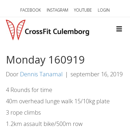
FACEBOOK
INSTAGRAM
YOUTUBE
LOGIN
M
E
N
U
Monday 160919
Door
Dennis Tanamal
|
september 16, 2019
4 Rounds for time
40m overhead lunge walk 15/10kg plate
3 rope climbs
1.2km assault bike/500m row