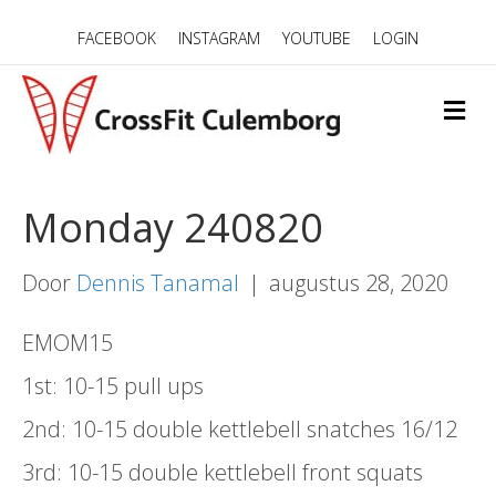
FACEBOOK
INSTAGRAM
YOUTUBE
LOGIN
M
E
N
U
Monday 240820
Door
Dennis Tanamal
|
augustus 28, 2020
EMOM15
1st: 10-15 pull ups
2nd: 10-15 double kettlebell snatches 16/12
3rd: 10-15 double kettlebell front squats