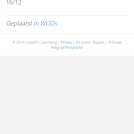
16/12
Geplaatst in
WODs
© 2016 CrossFit Culemborg |
Privacy
| Dit is een
Stipsite
| In-house
fotograaf
Reisplaatje