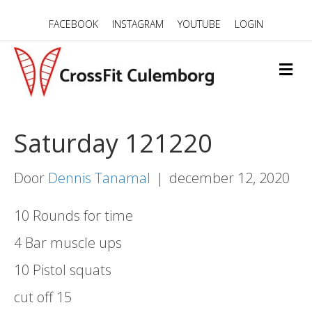
FACEBOOK
INSTAGRAM
YOUTUBE
LOGIN
M
E
N
U
Saturday 121220
Door
Dennis Tanamal
|
december 12, 2020
10 Rounds for time
4 Bar muscle ups
10 Pistol squats
cut off 15