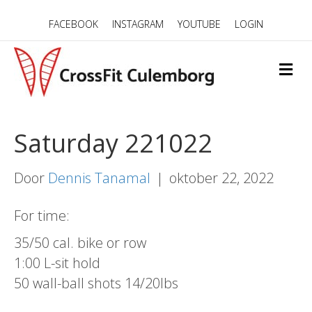
FACEBOOK
INSTAGRAM
YOUTUBE
LOGIN
M
E
N
U
Saturday 221022
Door
Dennis Tanamal
|
oktober 22, 2022
For time:
35/50 cal. bike or row
1:00 L-sit hold
50 wall-ball shots 14/20lbs