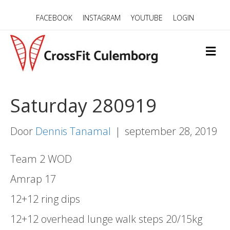
FACEBOOK
INSTAGRAM
YOUTUBE
LOGIN
M
E
N
U
Saturday 280919
Door
Dennis Tanamal
|
september 28, 2019
Team 2 WOD
Amrap 17
12+12 ring dips
12+12 overhead lunge walk steps 20/15kg