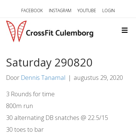
FACEBOOK
INSTAGRAM
YOUTUBE
LOGIN
M
E
N
U
Saturday 290820
Door
Dennis Tanamal
|
augustus 29, 2020
3 Rounds for time
800m run
30 alternating DB snatches @ 22.5/15
30 toes to bar