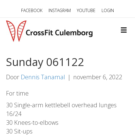
FACEBOOK
INSTAGRAM
YOUTUBE
LOGIN
M
E
N
U
Sunday 061122
Door
Dennis Tanamal
|
november 6, 2022
For time
30 Single-arm kettlebell overhead lunges
16/24
30 Knees-to-elbows
30 Sit-ups