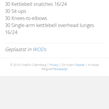
30 Kettlebell snatches 16/24
30 Sit-ups
30 Knees-to-elbows
30 Single-arm kettlebell overhead lunges
16/24
Geplaatst in
WODs
© 2016 CrossFit Culemborg |
Privacy
| Dit is een
Stipsite
| In-house
fotograaf
Reisplaatje