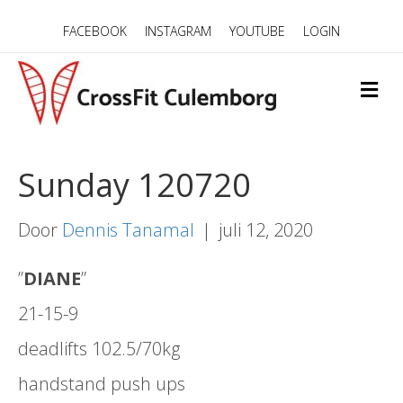
FACEBOOK
INSTAGRAM
YOUTUBE
LOGIN
M
E
N
U
Sunday 120720
Door
Dennis Tanamal
|
juli 12, 2020
”
DIANE
”
21-15-9
deadlifts 102.5/70kg
handstand push ups