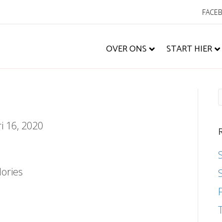
FACE
OVER ONS
START HIER
i 16, 2020
lories