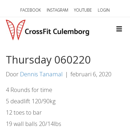
FACEBOOK
INSTAGRAM
YOUTUBE
LOGIN
M
E
N
U
Thursday 060220
Door
Dennis Tanamal
|
februari 6, 2020
4 Rounds for time
5 deadlift 120/90kg
12 toes to bar
19 wall balls 20/14lbs