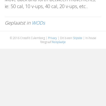
ie: 50 cal, 10 v-ups, 40 cal, 20 v-ups, etc..
Geplaatst in
WODs
© 2016 CrossFit Culemborg |
Privacy
| Dit is een
Stipsite
| In-house
fotograaf
Reisplaatje