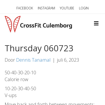
FACEBOOK
INSTAGRAM
YOUTUBE
LOGIN
M
E
N
U
Thursday 060723
Door
Dennis Tanamal
|
juli 6, 2023
50-40-30-20-10
Calorie row
10-20-30-40-50
V-ups
Move back and forth between movements;