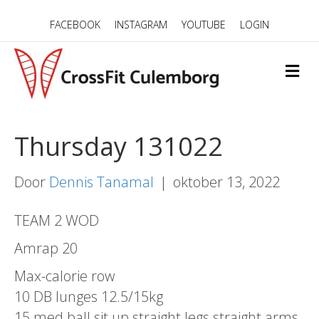
FACEBOOK
INSTAGRAM
YOUTUBE
LOGIN
M
E
N
U
Thursday 131022
Door
Dennis Tanamal
|
oktober 13, 2022
TEAM 2 WOD
Amrap 20
Max-calorie row
10 DB lunges 12.5/15kg
15 med ball sit up straight legs straight arms