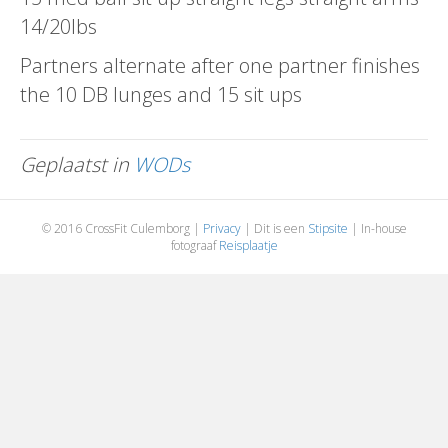
14/20lbs
Partners alternate after one partner finishes
the 10 DB lunges and 15 sit ups
Geplaatst in
WODs
© 2016 CrossFit Culemborg |
Privacy
| Dit is een
Stipsite
| In-house
fotograaf
Reisplaatje