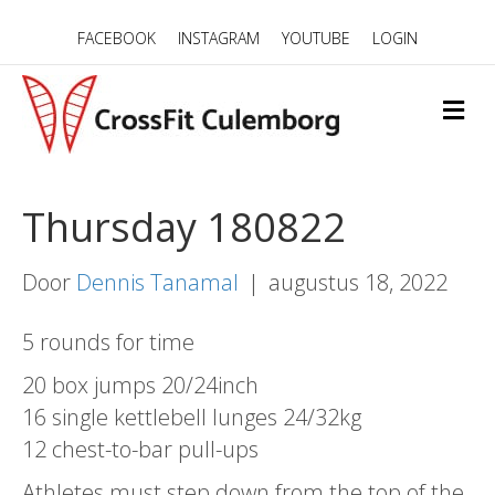
FACEBOOK
INSTAGRAM
YOUTUBE
LOGIN
M
E
N
U
Thursday 180822
Door
Dennis Tanamal
|
augustus 18, 2022
5 rounds for time
20 box jumps 20/24inch
16 single kettlebell lunges 24/32kg
12 chest-to-bar pull-ups
Athletes must step down from the top of the