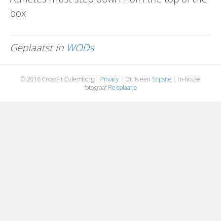
box
Geplaatst in
WODs
© 2016 CrossFit Culemborg |
Privacy
| Dit is een
Stipsite
| In-house
fotograaf
Reisplaatje