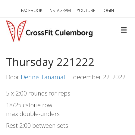
FACEBOOK
INSTAGRAM
YOUTUBE
LOGIN
M
E
N
U
Thursday 221222
Door
Dennis Tanamal
|
december 22, 2022
5 x 2:00 rounds for reps
18/25 calorie row
max double-unders
Rest 2:00 between sets