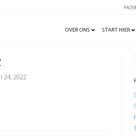
FACE
OVER ONS
START HIER
2
i 24, 2022