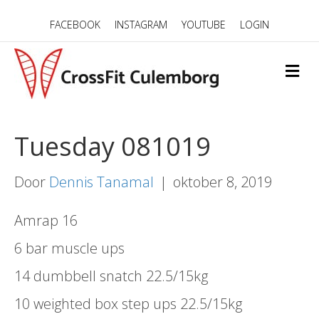
FACEBOOK
INSTAGRAM
YOUTUBE
LOGIN
M
E
N
U
Tuesday 081019
Door
Dennis Tanamal
|
oktober 8, 2019
Amrap 16
6 bar muscle ups
14 dumbbell snatch 22.5/15kg
10 weighted box step ups 22.5/15kg