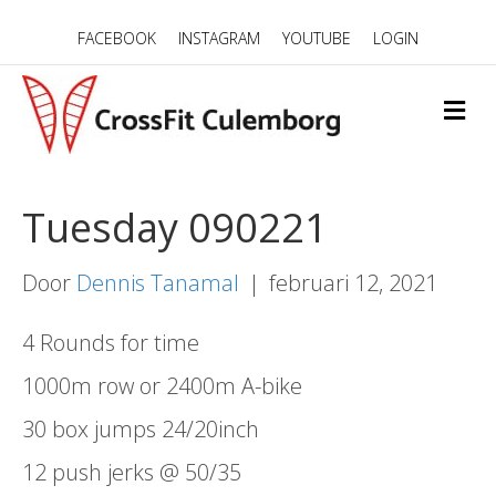
FACEBOOK
INSTAGRAM
YOUTUBE
LOGIN
M
E
N
U
Tuesday 090221
Door
Dennis Tanamal
|
februari 12, 2021
4 Rounds for time
1000m row or 2400m A-bike
30 box jumps 24/20inch
12 push jerks @ 50/35