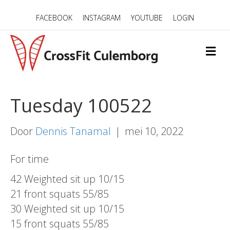
FACEBOOK
INSTAGRAM
YOUTUBE
LOGIN
M
E
N
U
Tuesday 100522
Door
Dennis Tanamal
|
mei 10, 2022
For time
42 Weighted sit up 10/15
21 front squats 55/85
30 Weighted sit up 10/15
15 front squats 55/85