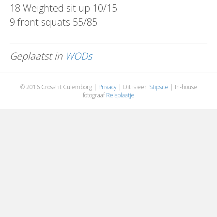
18 Weighted sit up 10/15
9 front squats 55/85
Geplaatst in
WODs
© 2016 CrossFit Culemborg |
Privacy
| Dit is een
Stipsite
| In-house
fotograaf
Reisplaatje