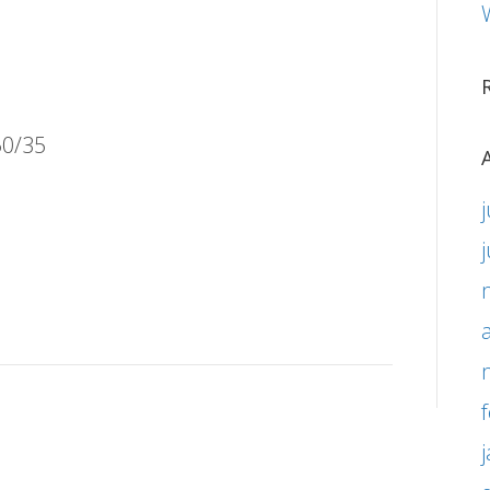
50/35
j