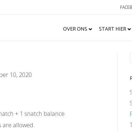
FACE
OVER ONS
START HIER
er 10, 2020
natch + 1 snatch balance
s are allowed.