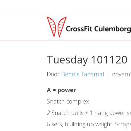
Tuesday 101120
Door
Dennis Tanamal
|
novemb
A = power
Snatch complex
2 Snatch pulls + 1 hang power s
6 sets, building up weight. Strap