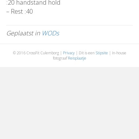
:20 handstand hold
– Rest :40
Geplaatst in
WODs
© 2016 CrossFit Culemborg |
Privacy
| Dit is een
Stipsite
| In-house
fotograaf
Reisplaatje