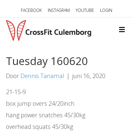
FACEBOOK
INSTAGRAM
YOUTUBE
LOGIN
M
E
N
U
Tuesday 160620
Door
Dennis Tanamal
|
juni 16, 2020
21-15-9
box jump overs 24/20inch
hang power snatches 45/30kg
overhead squats 45/30kg