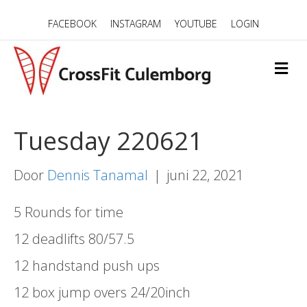
FACEBOOK
INSTAGRAM
YOUTUBE
LOGIN
M
E
N
U
Tuesday 220621
Door
Dennis Tanamal
|
juni 22, 2021
5 Rounds for time
12 deadlifts 80/57.5
12 handstand push ups
12 box jump overs 24/20inch