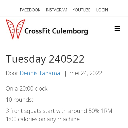
FACEBOOK
INSTAGRAM
YOUTUBE
LOGIN
M
E
N
U
Tuesday 240522
Door
Dennis Tanamal
|
mei 24, 2022
On a 20:00 clock:
10 rounds:
3 front squats start with around 50% 1RM
1:00 calories on any machine