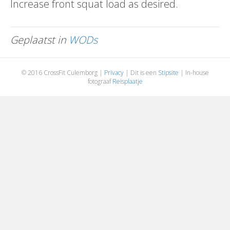
Increase front squat load as desired.
Geplaatst in
WODs
© 2016 CrossFit Culemborg |
Privacy
| Dit is een
Stipsite
| In-house
fotograaf
Reisplaatje