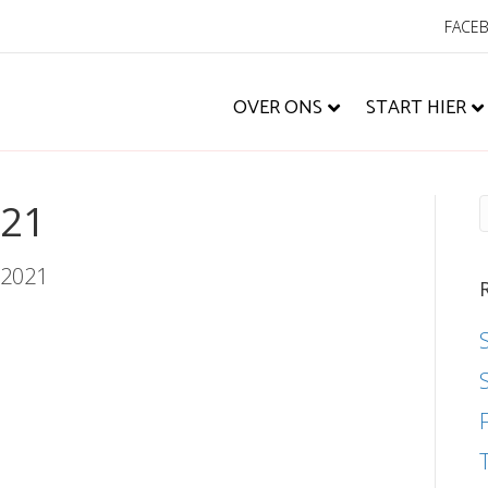
FACE
OVER ONS
START HIER
421
, 2021