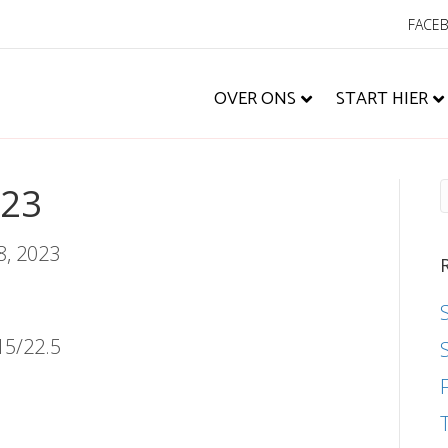
FACE
OVER ONS
START HIER
323
8, 2023
15/22.5
m