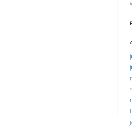
m
m
m
j