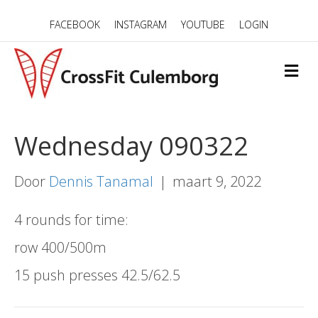
FACEBOOK
INSTAGRAM
YOUTUBE
LOGIN
M
E
N
U
Wednesday 090322
Door
Dennis Tanamal
|
maart 9, 2022
4 rounds for time:
row 400/500m
15 push presses 42.5/62.5