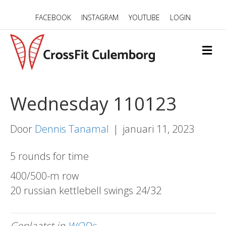
FACEBOOK
INSTAGRAM
YOUTUBE
LOGIN
M
E
N
U
Wednesday 110123
Door
Dennis Tanamal
|
januari 11, 2023
5 rounds for time
400/500-m row
20 russian kettlebell swings 24/32
Geplaatst in
WODs