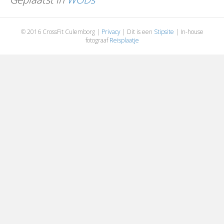
© 2016 CrossFit Culemborg |
Privacy
| Dit is een
Stipsite
| In-house
fotograaf
Reisplaatje