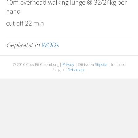
10m overhead walking lunge @ 32/24kg per
hand
cut off 22 min
Geplaatst in
WODs
© 2016 CrossFit Culemborg |
Privacy
| Dit is een
Stipsite
| In-house
fotograaf
Reisplaatje