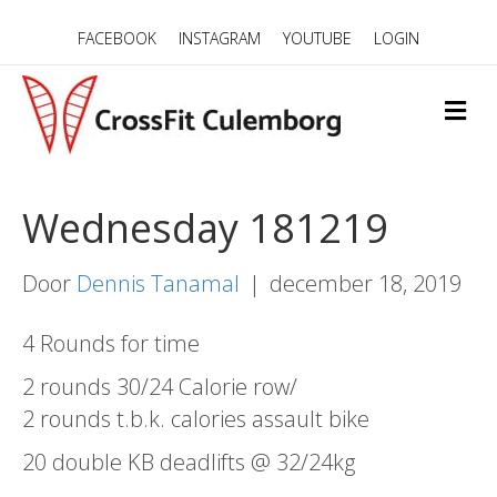
FACEBOOK
INSTAGRAM
YOUTUBE
LOGIN
M
E
N
U
Wednesday 181219
Door
Dennis Tanamal
|
december 18, 2019
4 Rounds for time
2 rounds 30/24 Calorie row/
2 rounds t.b.k. calories assault bike
20 double KB deadlifts @ 32/24kg