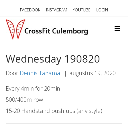
FACEBOOK
INSTAGRAM
YOUTUBE
LOGIN
M
E
N
U
Wednesday 190820
Door
Dennis Tanamal
|
augustus 19, 2020
Every 4min for 20min
500/400m row
15-20 Handstand push ups (any style)