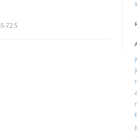
65-72.5
j