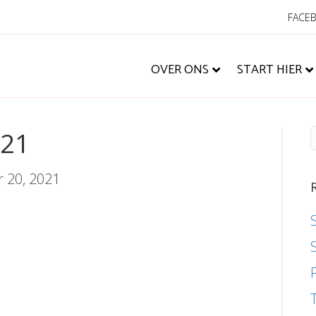
FACE
OVER ONS
START HIER
021
r 20, 2021