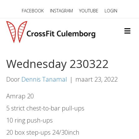
FACEBOOK
INSTAGRAM
YOUTUBE
LOGIN
M
E
N
U
Wednesday 230322
Door
Dennis Tanamal
|
maart 23, 2022
Amrap 20
5 strict chest-to-bar pull-ups
10 ring push-ups
20 box step-ups 24/30inch